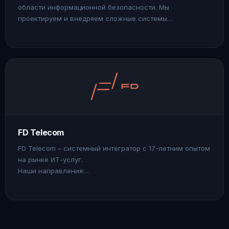
области информационной безопасности. Мы
проектируем и внедряем сложные системы
корпоративной и промышленной сетевой безопасности
с учетом устойчивой работы в эксплуатации.
Берём на себя управление проектом, обеспечивая
предсказуемость сроков и результата.
FD Telecom
FD Telecom – системный интегратор с 17-летним опытом
на рынке ИТ-услуг.
Наши направления:
• ИТ-инфраструктура
• Информационная безопасность
• Роботизация и автоматизация
• Полный цикл технической поддержки