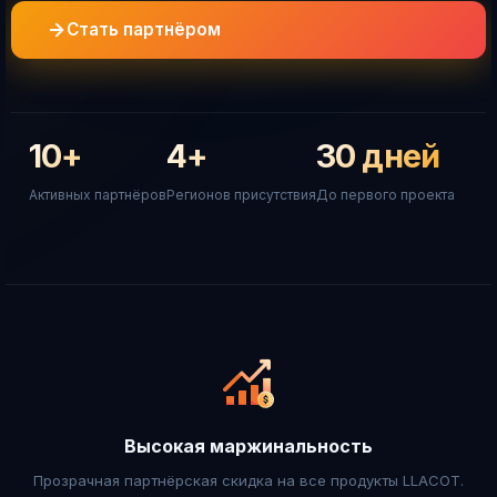
Стать партнёром
10+
4+
30 дней
Активных партнёров
Регионов присутствия
До первого проекта
4
20+
50+
P
P
G
G
Продукта
Модулей платформы
Внедрений
🔶
Нейросети
Омниканальность
AutoProvision
AI Voice Robot
LLACOT CC
LLACOT PBX
LLACOT
Высокая маржинальность
Прозрачная партнёрская скидка на все продукты LLACOT.