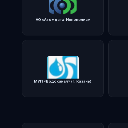
АО «Атомдата-Иннополис»
Подробнее
atomdata-innopolis.ru
lucian
МУП «Водоканал» (г. Казань)
Подробнее
kznvodokanal.ru
icdc.r