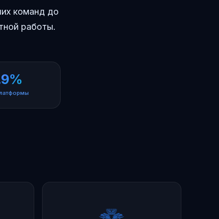
ших команд до
тной работы.
.9%
платформы