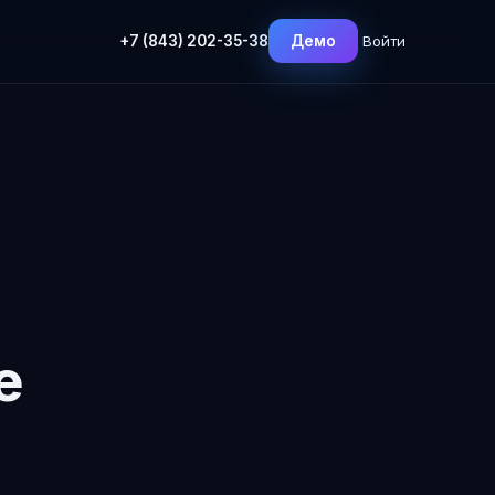
+7 (843) 202-35-38
Войти
Демо
е