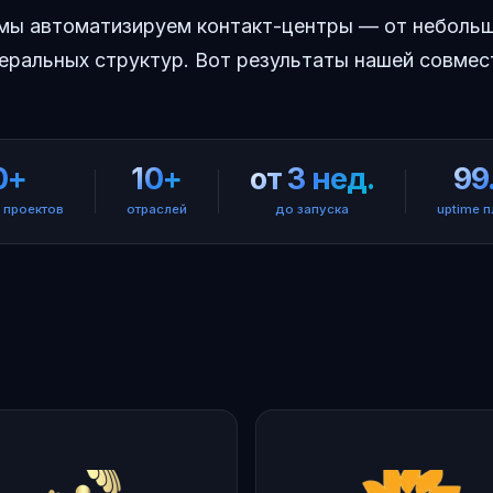
 мы автоматизируем контакт-центры — от неболь
еральных структур. Вот результаты нашей совмес
0+
10+
от 3 нед.
99
 проектов
отраслей
до запуска
uptime 