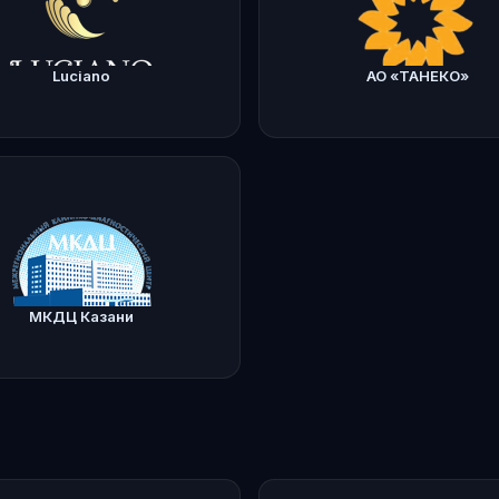
Luciano
АО «ТАНЕКО»
Подробнее
Подро
o.ru
taneco-tatneft.ru
МКДЦ Казани
Подробнее
u